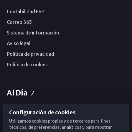
Contabilidad ERP
Correo 365
Sistema de información
Aviso legal
Política de privacidad
Política de cookies
Al Día
Configuración de cookies
Horarios de Misa
Utilizamos cookies propias y de terceros para fines
Hemeroteca
técnicos, de preferencias, analíticos y para mostrar