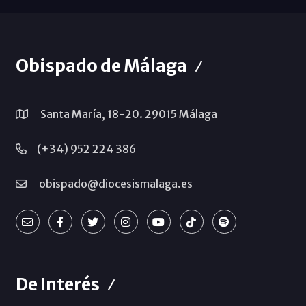
Obispado de Málaga
Santa María, 18-20. 29015 Málaga
(+34) 952 224 386
obispado@diocesismalaga.es
De Interés