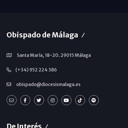
Obispado de Málaga
Santa María, 18-20. 29015 Málaga
(+34) 952 224 386
obispado@diocesismalaga.es
De Interés