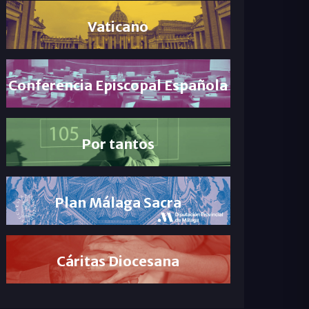
Vaticano
Conferencia Episcopal Española
Por tantos
Plan Málaga Sacra
Cáritas Diocesana