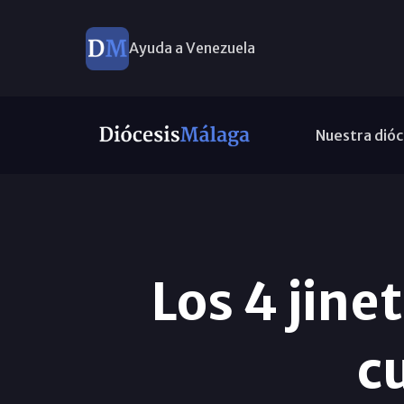
Ayuda a Venezuela
Nuestra dióc
Los 4 jine
c