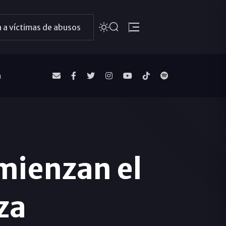
 a víctimas de abusos
a
omienzan el
za