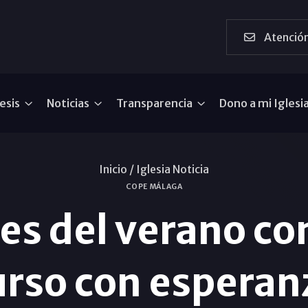
Atención
esis
Noticias
Transparencia
Dono a mi Iglesi
Inicio /
Iglesia Noticia
COPE MÁLAGA
tes del verano c
urso con esperan