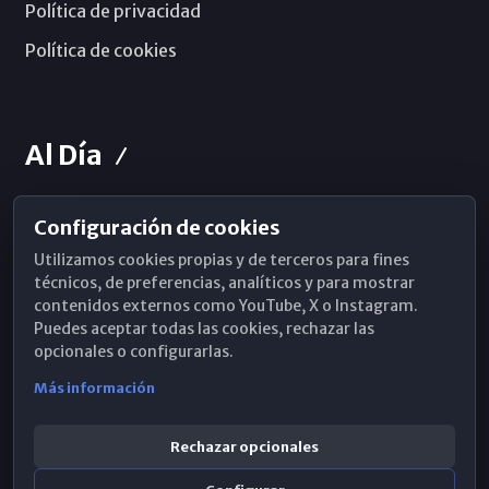
Política de privacidad
Política de cookies
Al Día
Configuración de cookies
Horarios de Misa
Utilizamos cookies propias y de terceros para fines
Hemeroteca
técnicos, de preferencias, analíticos y para mostrar
contenidos externos como YouTube, X o Instagram.
WhatsApp
Puedes aceptar todas las cookies, rechazar las
opcionales o configurarlas.
Más información
Rechazar opcionales