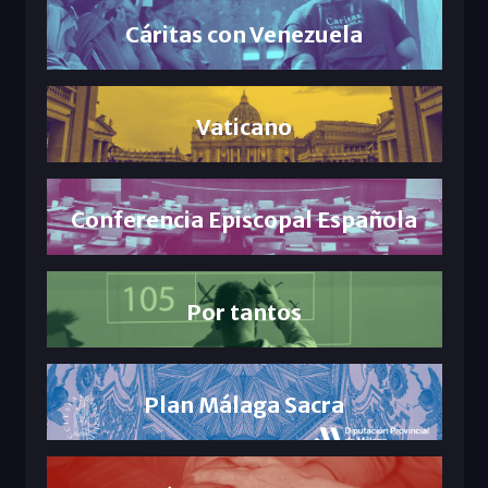
Cáritas con Venezuela
Vaticano
Conferencia Episcopal Española
Por tantos
Plan Málaga Sacra