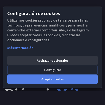
Configuración de cookies
Horarios de Misa
Utilizamos cookies propias y de terceros para fines
Hemeroteca
técnicos, de preferencias, analíticos y para mostrar
contenidos externos como YouTube, X o Instagram.
WhatsApp
Puedes aceptar todas las cookies, rechazar las
opcionales o configurarlas.
Más información
Rechazar opcionales
Configurar
Aceptar todas
Consulta IA
×