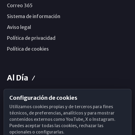
Correo 365
Sistema de información
Aviso legal
Política de privacidad
Política de cookies
Al Día
Configuración de cookies
Horarios de Misa
Utilizamos cookies propias y de terceros para fines
Hemeroteca
técnicos, de preferencias, analíticos y para mostrar
contenidos externos como YouTube, X o Instagram.
WhatsApp
Puedes aceptar todas las cookies, rechazar las
opcionales o configurarlas.