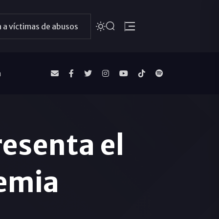
 a víctimas de abusos
a
resenta el
emia