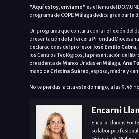
"Aquí estoy, envíame"
es el lema del DOMUND
programa de COPE Málaga dedica gran parte de
Un programa que contará con la reflexión del 
presentación de la Tercera Prioridad Diocesana
declaraciones del profesor
José Emilio Cabra
,
los Centros Teológicos; la presentación del lib
presidenta de Manos Unidas en Málaga,
Ana To
mano de
Cristina Suárez
, esposa, madre y can
No te pierdas la cita este domingo, a las 9.45 
Encarni Lla
Encarni Llamas Forte
su labor profesional
Diócesis de Málaga. B