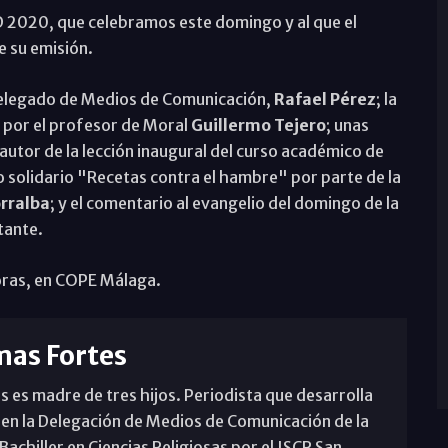
 2020, que celebramos este domingo y al que el
 su emisión.
delegado de Medios de Comunicación,
Rafael Pérez
; la
 por el profesor de Moral
Guillermo Tejero
; unas
 autor de la lección inaugural del curso académico de
ro solidario "Recetas contra el hambre" por parte de la
rralba
; y el comentario al evangelio del domingo de la
tante.
horas, en COPE Málaga.
mas Fortes
s es madre de tres hijos. Periodista que desarrolla
 en la Delegación de Medios de Comunicación de la
achiller en Ciencias Religiosas por el ISCR San