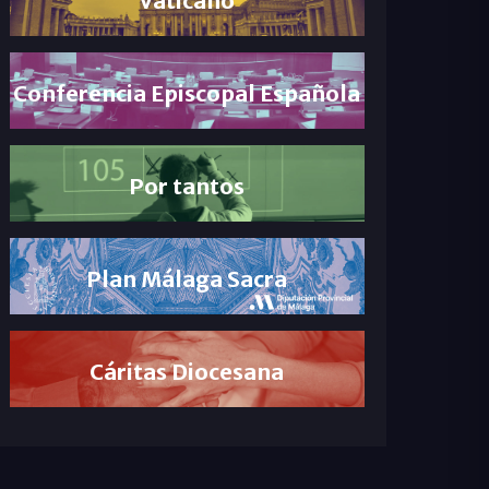
Conferencia Episcopal Española
Por tantos
Plan Málaga Sacra
Cáritas Diocesana