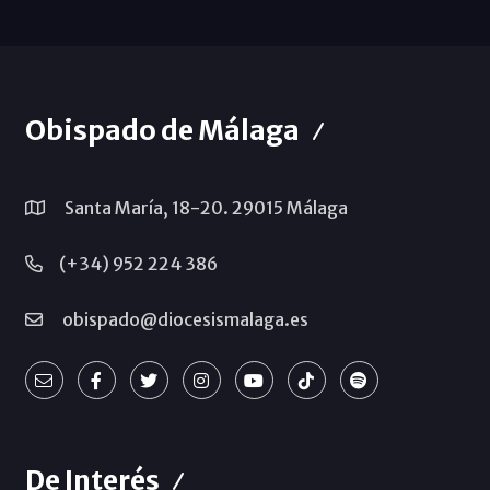
Obispado de Málaga
Santa María, 18-20. 29015 Málaga
(+34) 952 224 386
obispado@diocesismalaga.es
De Interés