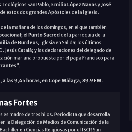
s Teológicos San Pablo,
Emilio López Navas
y
José
 de estos dos grandes Apóstoles de la Iglesia.
 de la mañana de los domingos, en el que también
ocacional
; el
Punto Sacred
de la parroquia de la
ilia de Burdeos
, Iglesia en Salida; los últimos
D. Jesús Catalá; y las declaraciones del delegado de
ación mariana propuesta por el papa Francisco para
grantes"
,
, a las 9,45 horas, en Cope Málaga, 89.9 FM.
mas Fortes
s es madre de tres hijos. Periodista que desarrolla
 en la Delegación de Medios de Comunicación de la
achiller en Ciencias Religiosas por el ISCR San