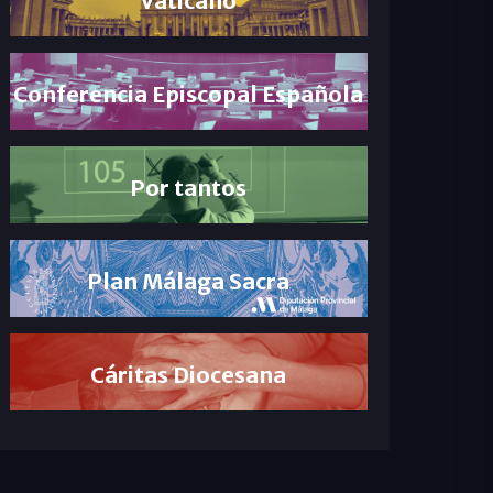
Conferencia Episcopal Española
Por tantos
Plan Málaga Sacra
Cáritas Diocesana