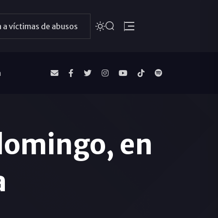
 a víctimas de abusos
a
 domingo, en
a