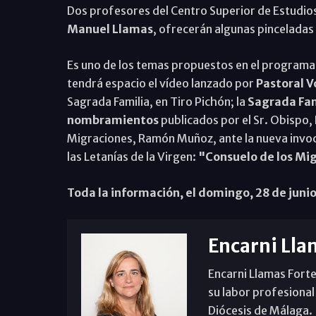
Dos profesores del Centro Superior de Estudio
Manuel Llamas
, ofrecerán algunas pinceladas
Es uno de los temas propuestos en el programa
tendrá espacio el vídeo lanzado por
Pastoral V
Sagrada Familia, en Tiro Pichón; la
Sagrada Fam
nombramientos
publicados por el Sr. Obispo, 
Migraciones, Ramón Muñoz, ante la nueva invoc
las Letanías de la Virgen:
"Consuelo de los Mi
Toda la información, el domingo, 28 de junio
Encarni Lla
Encarni Llamas Forte
su labor profesional
Diócesis de Málaga. B