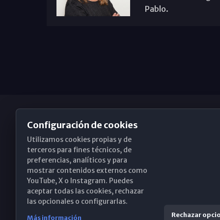
Pablo.
Configuración de cookies
Utilizamos cookies propias y de
Obispado de Málaga
terceros para fines técnicos, de
preferencias, analíticos y para
mostrar contenidos externos como
YouTube, X o Instagram. Puedes
Santa María, 18-20. 29015 Málaga
aceptar todas las cookies, rechazar
las opcionales o configurarlas.
(+34) 952 224 386
Rechazar opci
Más información