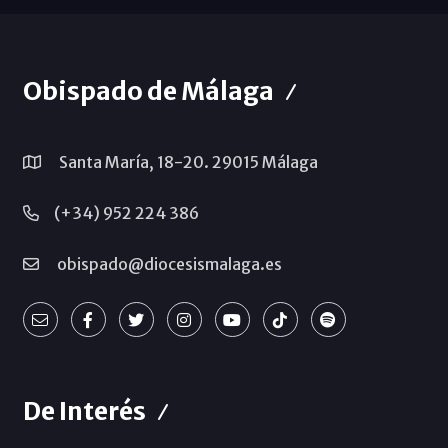
Obispado de Málaga
Santa María, 18-20. 29015 Málaga
(+34) 952 224 386
obispado@diocesismalaga.es
De Interés