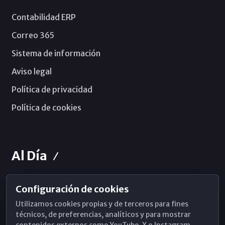
Contabilidad ERP
Correo 365
Sistema de información
Aviso legal
Política de privacidad
Política de cookies
Al Día
Configuración de cookies
Horarios de Misa
Utilizamos cookies propias y de terceros para fines
Hemeroteca
técnicos, de preferencias, analíticos y para mostrar