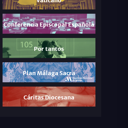
Conferencia Episcopal Española
Por tantos
Plan Málaga Sacra
Cáritas Diocesana