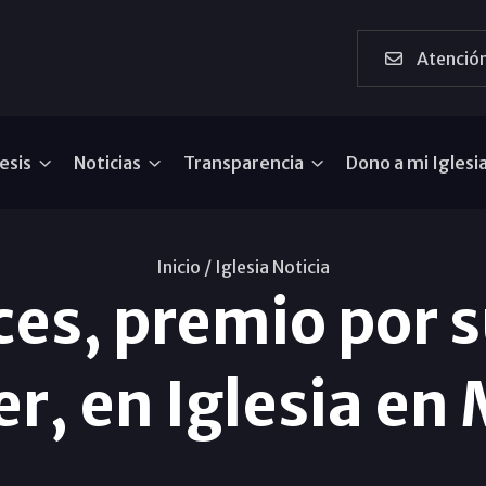
Atención
esis
Noticias
Transparencia
Dono a mi Iglesi
Inicio /
Iglesia Noticia
ces, premio por s
er, en Iglesia en