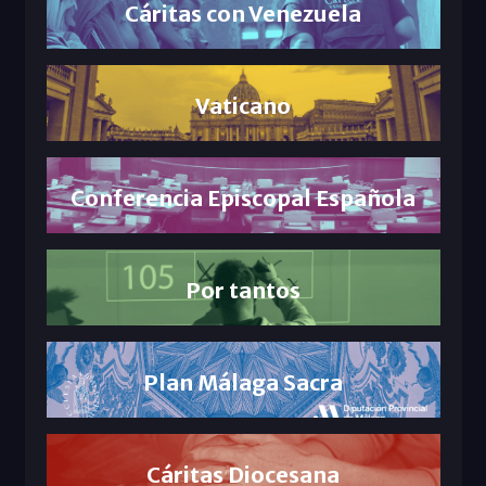
Cáritas con Venezuela
Vaticano
Conferencia Episcopal Española
Por tantos
Plan Málaga Sacra
Cáritas Diocesana