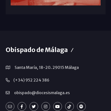
Obispado de Málaga
Santa María, 18-20. 29015 Málaga
(+34) 952 224 386
obispado@diocesismalaga.es