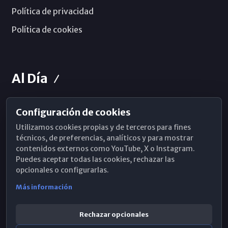
Política de privacidad
Política de cookies
Al Día
Configuración de cookies
Horarios de Misa
Utilizamos cookies propias y de terceros para fines
Hemeroteca
técnicos, de preferencias, analíticos y para mostrar
contenidos externos como YouTube, X o Instagram.
WhatsApp
Puedes aceptar todas las cookies, rechazar las
opcionales o configurarlas.
Más información
Rechazar opcionales