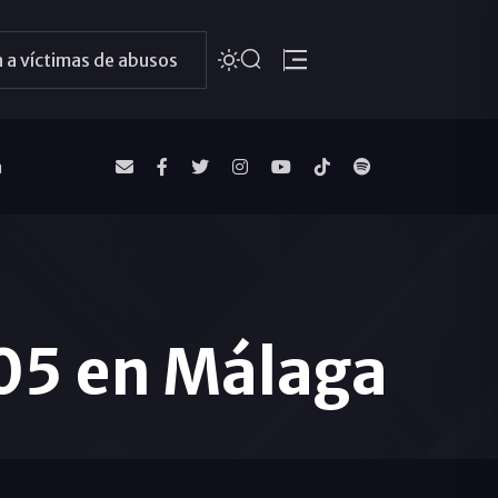
 a víctimas de abusos
a
105 en Málaga