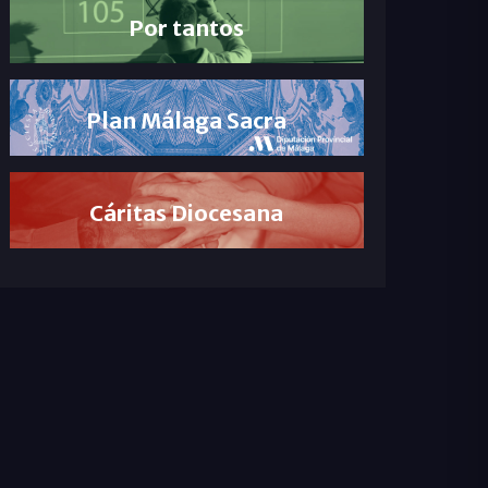
Por tantos
Plan Málaga Sacra
Cáritas Diocesana