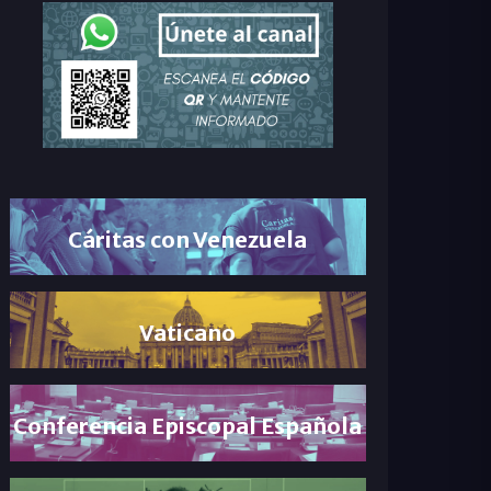
Cáritas con Venezuela
Vaticano
Conferencia Episcopal Española