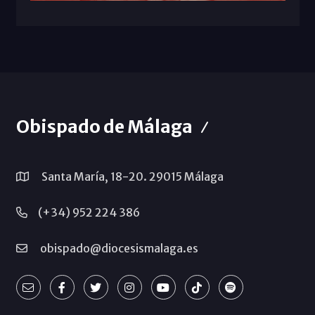
Obispado de Málaga
Santa María, 18-20. 29015 Málaga
(+34) 952 224 386
obispado@diocesismalaga.es