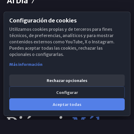
Al Día
Configuración de cookies
Horarios de Misa
Utilizamos cookies propias y de terceros para fines
Hemeroteca
técnicos, de preferencias, analíticos y para mostrar
contenidos externos como YouTube, X o Instagram.
WhatsApp
Puedes aceptar todas las cookies, rechazar las
opcionales o configurarlas.
Más información
Rechazar opcionales
Configurar
Aceptar todas
Consulta IA
×