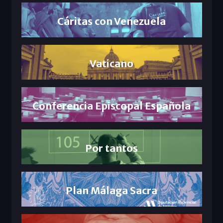
Cáritas con Venezuela
Vaticano
Conferencia Episcopal Española
Por tantos
Plan Málaga Sacra