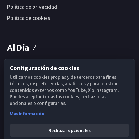
Política de privacidad
Política de cookies
Al Día
Configuración de cookies
Horarios de Misa
Utilizamos cookies propias y de terceros para fines
Hemeroteca
técnicos, de preferencias, analíticos y para mostrar
contenidos externos como YouTube, X o Instagram.
WhatsApp
Puedes aceptar todas las cookies, rechazar las
opcionales o configurarlas.
Más información
Rechazar opcionales