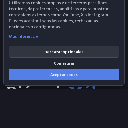
Utilizamos cookies propias y de terceros para fines
Hemeroteca
técnicos, de preferencias, analíticos y para mostrar
contenidos externos como YouTube, X o Instagram.
WhatsApp
Puedes aceptar todas las cookies, rechazar las
opcionales o configurarlas.
Más información
Rechazar opcionales
Configurar
Aceptar todas
Consulta IA
×
© 2026 Obispado de Málaga
Selecciona el área y realiza tu consulta