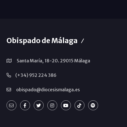
Obispado de Málaga
Santa María, 18-20. 29015 Málaga
(+34) 952 224 386
obispado@diocesismalaga.es