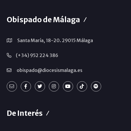
Obispado de Málaga
Santa María, 18-20. 29015 Málaga
(+34) 952 224 386
obispado@diocesismalaga.es
De Interés