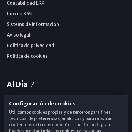
Contabilidad ERP
Correo 365
Sistema de información
Aviso legal
Política de privacidad
Política de cookies
Al Día
Configuración de cookies
Horarios de Misa
Utilizamos cookies propias y de terceros para fines
Hemeroteca
técnicos, de preferencias, analíticos y para mostrar
contenidos externos como YouTube, X o Instagram.
WhatsApp
Puedes aceptar todas las cookies, rechazar las