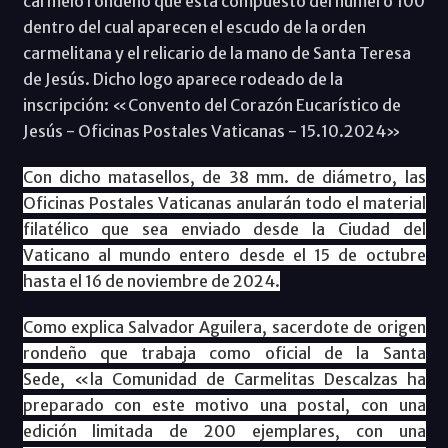
carmelo rondeño que está compuesto del número 100
dentro del cual aparecen el escudo de la orden
carmelitana y el relicario de la mano de Santa Teresa
de Jesús. Dicho logo aparece rodeado de la
inscripción: «Convento del Corazón Eucarístico de
Jesús - Oficinas Postales Vaticanas - 15.10.2024»
Con dicho matasellos, de 38 mm. de diámetro, las
Oficinas Postales Vaticanas anularán todo el material
filatélico que sea enviado desde la Ciudad del
Vaticano al mundo entero desde el 15 de octubre
hasta el 16 de noviembre de 2024.
Como explica Salvador Aguilera, sacerdote de origen
rondeño que trabaja como oficial de la Santa
Sede, «la Comunidad de Carmelitas Descalzas ha
preparado con este motivo una postal, con una
edición limitada de 200 ejemplares, con una