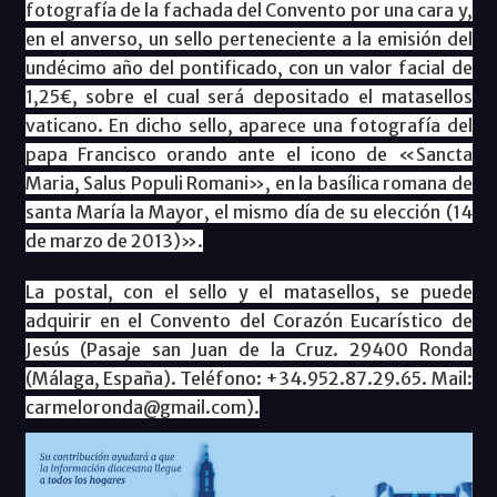
fotografía de la fachada del Convento por una cara y,
en el anverso,
un sello perteneciente a la emisión del
undécimo año del pontificado, con un valor facial de
1,25€, sobre el cual será depositado el matasellos
vaticano. En dicho sello, aparece una fotografía del
papa Francisco orando ante el icono de «Sancta
Maria, Salus Populi Romani», en la basílica romana de
santa María la Mayor, el mismo día de su elección (14
de marzo de 2013)».
La postal, con el sello y el matasellos, se puede
adquirir en el Convento del Corazón Eucarístico de
Jesús (Pasaje san Juan de la Cruz. 29400 Ronda
(Málaga, España). Teléfono: +34.952.87.29.65. Mail:
carmeloronda@gmail.com).