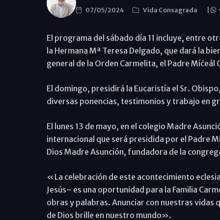
07/05/2024
Vida Consagrada
|
El programa del sábado día 11 incluye, entre otr
la Hermana Mª Teresa Delgado, que dará la bienv
general de la Orden Carmelita, el Padre Míċeál O
El domingo, presidirá la Eucaristía el Sr. Obisp
diversas ponencias, testimonios y trabajo en g
El lunes 13 de mayo, en el colegio Madre Asunció
internacional que será presidida por el Padre Mí
Dios Madre Asunción, fundadora de la congreg
«La celebración de este acontecimiento eclesi
Jesús– es una oportunidad para la Familia Carme
obras y palabras. Anunciar con nuestras vidas q
de Dios brille en nuestro mundo».