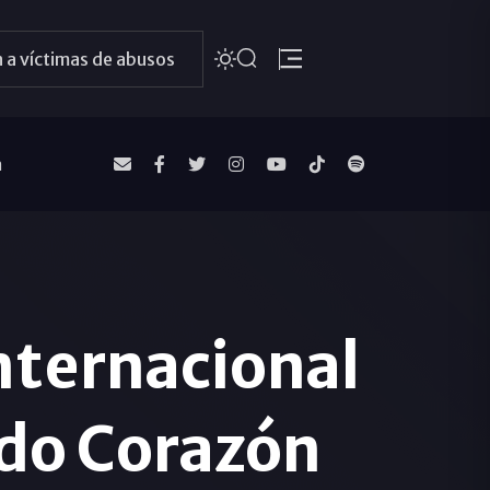
 a víctimas de abusos
a
nternacional
ado Corazón