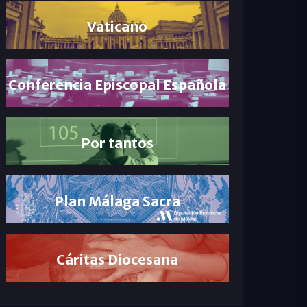
Vaticano
Conferencia Episcopal Española
Por tantos
Plan Málaga Sacra
Cáritas Diocesana