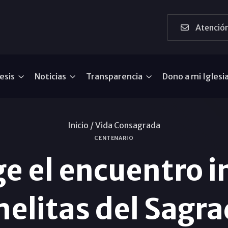
Atención
esis
Noticias
Transparencia
Dono a mi Iglesi
Inicio /
Vida Consagrada
CENTENARIO
e el encuentro i
melitas del Sagr