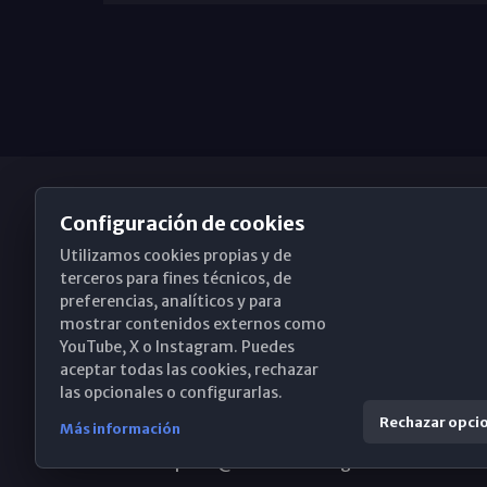
Configuración de cookies
Utilizamos cookies propias y de
Obispado de Málaga
terceros para fines técnicos, de
preferencias, analíticos y para
mostrar contenidos externos como
YouTube, X o Instagram. Puedes
Santa María, 18-20. 29015 Málaga
aceptar todas las cookies, rechazar
las opcionales o configurarlas.
(+34) 952 224 386
Rechazar opci
Más información
obispado@diocesismalaga.es