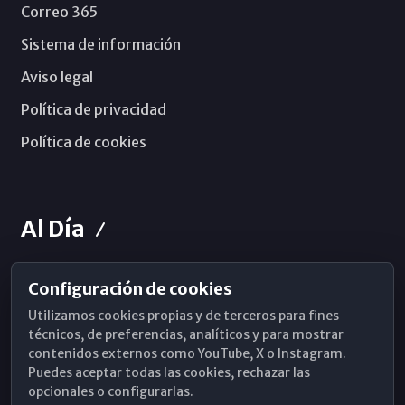
Correo 365
Sistema de información
Aviso legal
Política de privacidad
Política de cookies
Al Día
Configuración de cookies
Horarios de Misa
Utilizamos cookies propias y de terceros para fines
Hemeroteca
técnicos, de preferencias, analíticos y para mostrar
contenidos externos como YouTube, X o Instagram.
WhatsApp
Puedes aceptar todas las cookies, rechazar las
opcionales o configurarlas.