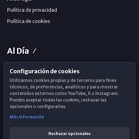
Política de privacidad
Política de cookies
Al Día
Configuración de cookies
Horarios de Misa
Utilizamos cookies propias y de terceros para fines
Hemeroteca
técnicos, de preferencias, analíticos y para mostrar
contenidos externos como YouTube, X o Instagram.
WhatsApp
Puedes aceptar todas las cookies, rechazar las
opcionales o configurarlas.
Más información
Rechazar opcionales