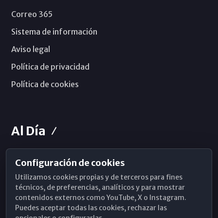
Correo 365
Sistema de información
Aviso legal
Política de privacidad
Política de cookies
Al Día
Configuración de cookies
Horarios de Misa
Utilizamos cookies propias y de terceros para fines
Hemeroteca
técnicos, de preferencias, analíticos y para mostrar
contenidos externos como YouTube, X o Instagram.
WhatsApp
Puedes aceptar todas las cookies, rechazar las