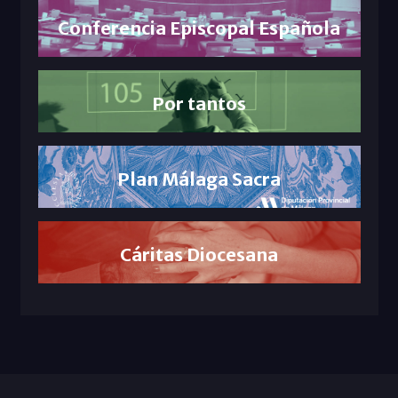
Conferencia Episcopal Española
Por tantos
Plan Málaga Sacra
Cáritas Diocesana