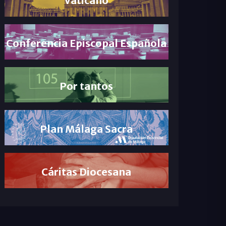
Conferencia Episcopal Española
Por tantos
Plan Málaga Sacra
Cáritas Diocesana