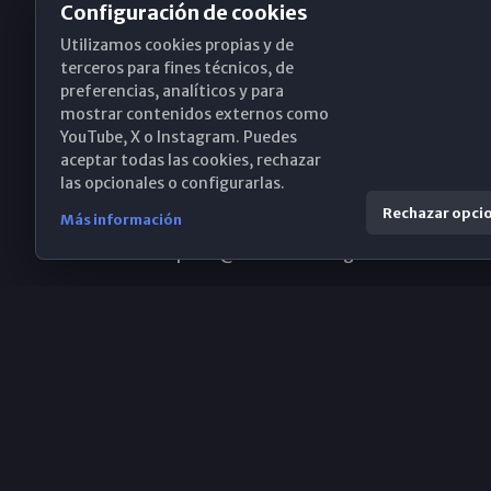
Configuración de cookies
Utilizamos cookies propias y de
Obispado de Málaga
terceros para fines técnicos, de
preferencias, analíticos y para
mostrar contenidos externos como
YouTube, X o Instagram. Puedes
Santa María, 18-20. 29015 Málaga
aceptar todas las cookies, rechazar
las opcionales o configurarlas.
(+34) 952 224 386
Rechazar opci
Más información
obispado@diocesismalaga.es