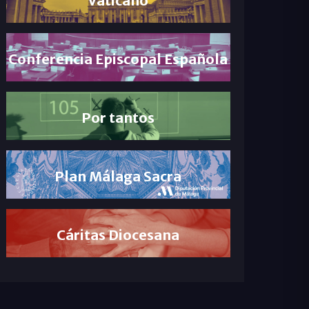
Conferencia Episcopal Española
Por tantos
Plan Málaga Sacra
Cáritas Diocesana