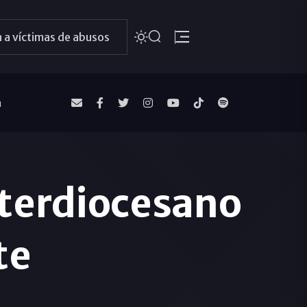
 a víctimas de abusos
a
nterdiocesano
te