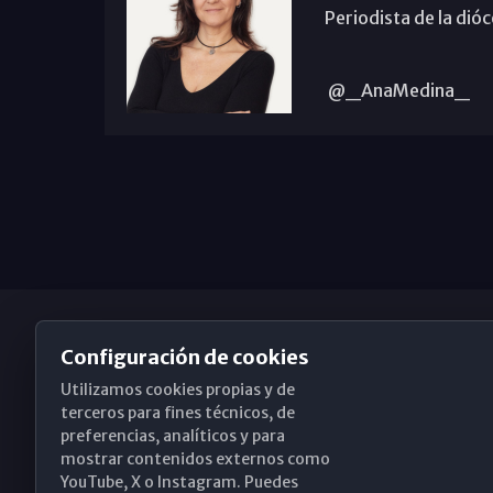
Periodista de la dió
@_AnaMedina_
Configuración de cookies
Utilizamos cookies propias y de
Obispado de Málaga
terceros para fines técnicos, de
preferencias, analíticos y para
mostrar contenidos externos como
YouTube, X o Instagram. Puedes
Santa María, 18-20. 29015 Málaga