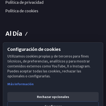
Política de privacidad
Política de cookies
Al Día
Configuración de cookies
Horarios de Misa
Utilizamos cookies propias y de terceros para fines
Hemeroteca
técnicos, de preferencias, analíticos y para mostrar
contenidos externos como YouTube, X o Instagram.
WhatsApp
Puedes aceptar todas las cookies, rechazar las
opcionales o configurarlas.
Más información
Rechazar opcionales