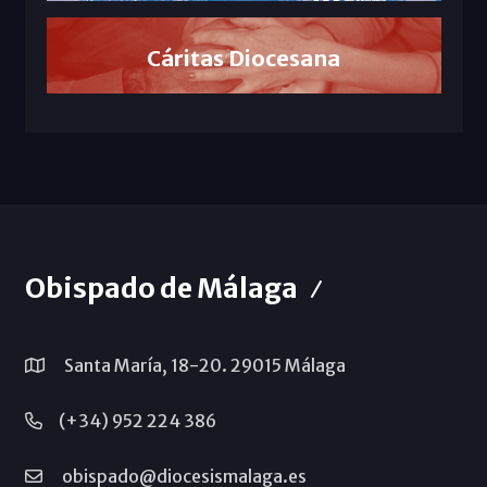
Cáritas Diocesana
Obispado de Málaga
Santa María, 18-20. 29015 Málaga
(+34) 952 224 386
obispado@diocesismalaga.es