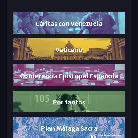
Cáritas con Venezuela
Vaticano
Conferencia Episcopal Española
Por tantos
Plan Málaga Sacra