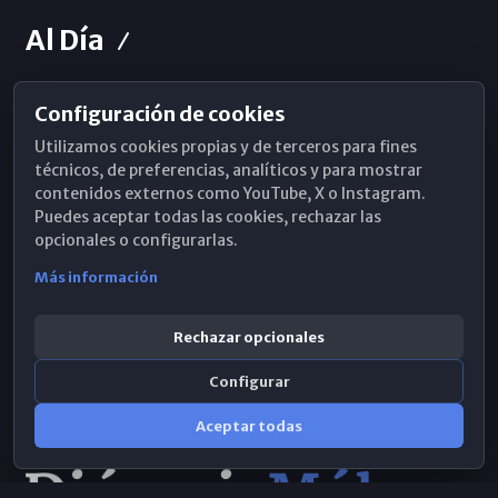
Al Día
Configuración de cookies
Horarios de Misa
Utilizamos cookies propias y de terceros para fines
Hemeroteca
técnicos, de preferencias, analíticos y para mostrar
contenidos externos como YouTube, X o Instagram.
WhatsApp
Puedes aceptar todas las cookies, rechazar las
opcionales o configurarlas.
Más información
Rechazar opcionales
Configurar
Aceptar todas