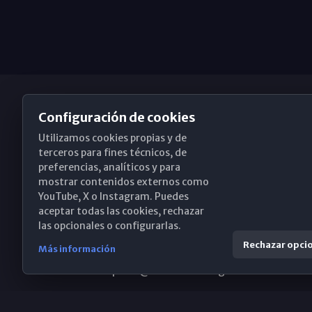
Configuración de cookies
Utilizamos cookies propias y de
Obispado de Málaga
terceros para fines técnicos, de
preferencias, analíticos y para
mostrar contenidos externos como
YouTube, X o Instagram. Puedes
Santa María, 18-20. 29015 Málaga
aceptar todas las cookies, rechazar
las opcionales o configurarlas.
(+34) 952 224 386
Rechazar opci
Más información
obispado@diocesismalaga.es