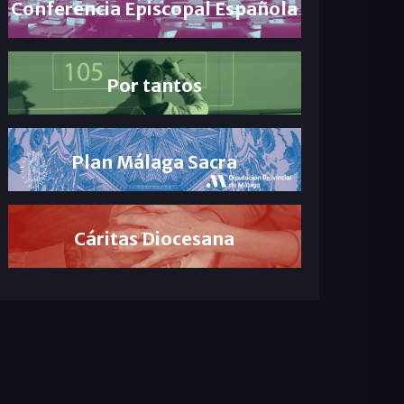
Conferencia Episcopal Española
Por tantos
Plan Málaga Sacra
Cáritas Diocesana