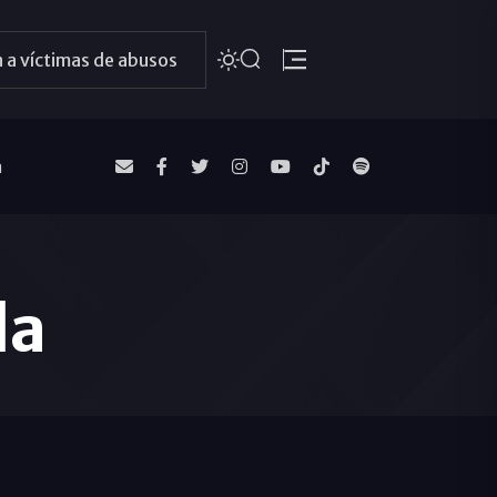
 a víctimas de abusos
a
da