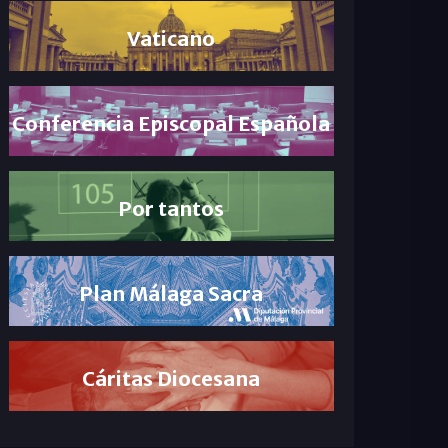
Vaticano
Conferencia Episcopal Española
Por tantos
Plan Málaga Sacra
Cáritas Diocesana