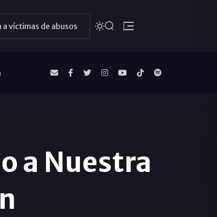
 a víctimas de abusos
a
o a Nuestra
en