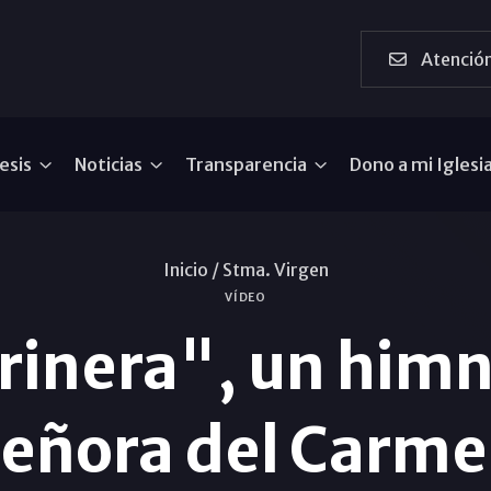
Atención
esis
Noticias
Transparencia
Dono a mi Iglesi
Inicio /
Stma. Virgen
VÍDEO
inera", un himn
eñora del Carm