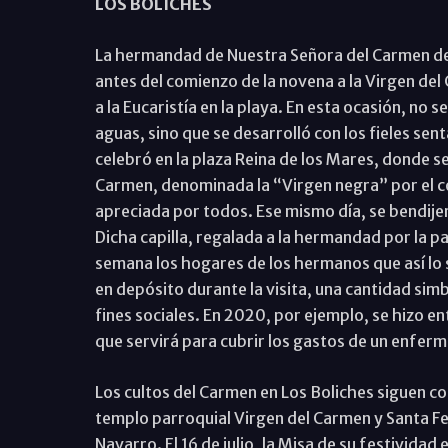
LOS BOLICHES
La hermandad de Nuestra Señora del Carmen de 
antes del comienzo de la novena a la Virgen del
a la Eucaristía en la playa. En esta ocasión, no 
aguas, sino que se desarrolló con los fieles sen
celebró en la plaza Reina de los Mares, donde 
Carmen, denominada la “Virgen negra” por el co
apreciada por todos. Ese mismo día, se bendijer
Dicha capilla, regalada a la hermandad por la p
semana los hogares de los hermanos que así lo so
en depósito durante la visita, una cantidad sim
fines sociales. En 2020, por ejemplo, se hizo 
que servirá para cubrir los gastos de un enferm
Los cultos del Carmen en Los Boliches siguen con 
templo parroquial Virgen del Carmen y Santa Fe
Navarro. El 16 de julio, la Misa de su festividad 