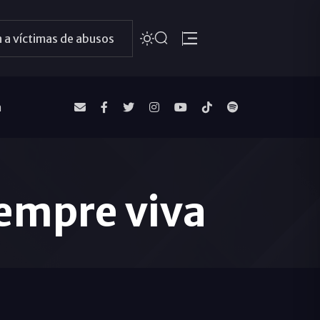
 a víctimas de abusos
a
iempre viva