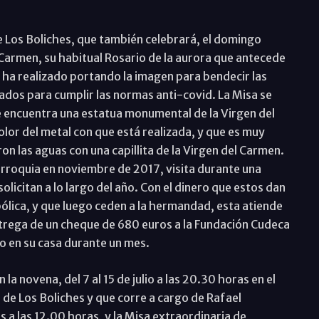
Los Boliches, que también celebrará, el domingo
 Carmen, su habitual Rosario de la aurora que antecede
se ha realizado portando la imagen para bendecir las
tados para cumplir las normas anti-covid. La Misa se
se encuentra una estatua monumental de la Virgen del
lor del metal con que está realizada, y que es muy
on las aguas con una capillita de la Virgen del Carmen.
arroquia en noviembre de 2017, visita durante una
licitan a lo largo del año. Con el dinero que estos dan
bólica, y que luego ceden a la hermandad, esta atiende
entrega de un cheque de 680 euros a la Fundación Cudeca
o en su casa durante un mes.
la novena, del 7 al 15 de julio a las 20.30 horas en el
 de Los Boliches y que corre a cargo de Rafael
es a las 12.00 horas, y la Misa extraordinaria de