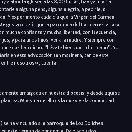
 a abrir la iglesia, a las 8.00 horas, hay ya mucha
tarle a alguna pena, alguna alegría, a pedirle, a
an. Y experimento cada día que la Virgen del Carmen
Me gusta repetir que la parroquia del Carmen es la casa
con mucha confianza y mucha libertad, con frecuencia,
ijos, y para unos hijos, ver a la madre. Y siempre con
mpre nos han dicho: “llévate bien con tu hermano”. Yo
María en esta advocación tan marinera, tan de este
o entre nosotros», cuenta.
damente arraigada en nuestra diócesis, y desde aquí se
 plantea. Muestra de ello es la que vive la comunidad
 se ha vinculado a la parroquia de Los Boliches
o en este tiempo de pandemia. De bisabuelos