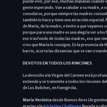
puede vivir, por eso, muchas mañanas cuando voy
gente esperando. Van a saludar a su madre, a con
consolarse, porque siempre las madres consuel
también lo hace y tiene una atracción especial. 
de María, de la madre, e invito a que vayamos 
porque para una madre es una alegría ver a los h
ese trasfondo de todas las madres, eso que sie
creo que María lo consigue. En la presencia de 
barrio, acorta las distancias que se van creand
DEVOTOS EN TODOS LOS RINCONES
La devoción a la Virgen del Carmen está profun
extiende y se transmite a todos los rincones del
de Los Boliches, en Fuengirola.
María Verónica
desde Buenos Aires (Argentina)
gracias a la
iniciativa Challenge
llevada a cab