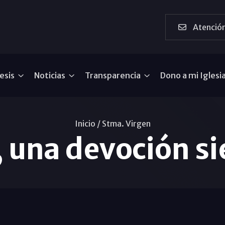
Atención
esis
Noticias
Transparencia
Dono a mi Iglesi
Inicio /
Stma. Virgen
 una devoción s