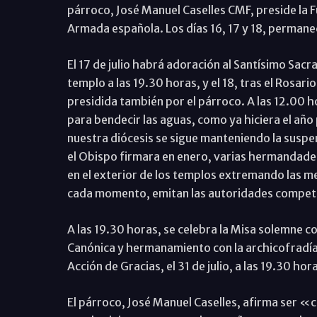
párroco, José Manuel Caselles CMF, preside la Fu
Armada española. Los días 16, 17 y 18, permane
El 17 de julio habrá adoración al Santísimo Sacr
templo a las 19.30 horas, y el 18, tras el Rosari
presidida también por el párroco. A las 12.00 ho
para bendecir las aguas, como ya hiciera el año
nuestra diócesis se sigue manteniendo la susp
el Obispo firmara en enero, varias hermandade
en el exterior de los templos extremando las m
cada momento, emitan las autoridades compet
A las 19.30 horas, se celebra la Misa solemne 
Canónica y hermanamiento con la archicofradía 
Acción de Gracias, el 31 de julio, a las 19.30 hor
El párroco, José Manuel Caselles, afirma ser «