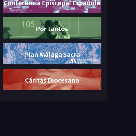
Conferencia Episcopal Española
Por tantos
Plan Málaga Sacra
Cáritas Diocesana