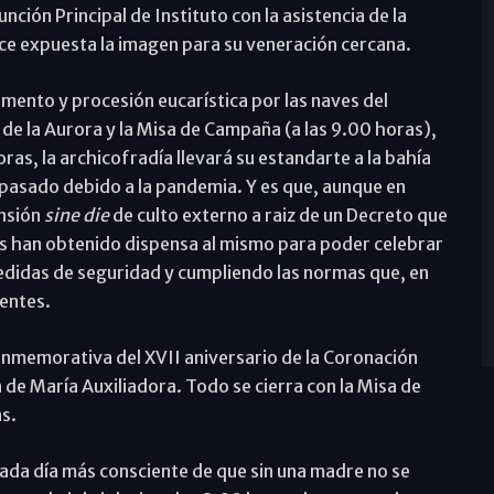
nción Principal de Instituto con la asistencia de la
ce expuesta la imagen para su veneración cercana.
amento y procesión eucarística por las naves del
o de la Aurora y la Misa de Campaña (a las 9.00 horas),
ras, la archicofradía llevará su estandarte a la bahía
 pasado debido a la pandemia. Y es que, aunque en
ensión
sine die
de culto externo a raiz de un Decreto que
s han obtenido dispensa al mismo para poder celebrar
edidas de seguridad y cumpliendo las normas que, en
entes.
conmemorativa del XVII aniversario de la Coronación
de María Auxiliadora. Todo se cierra con la Misa de
as.
cada día más consciente de que sin una madre no se