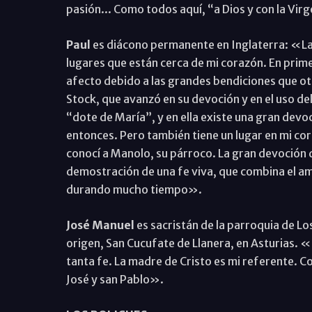
pasión... Como todos aquí, “a Dios y con la Vir
Paul
es diácono permanente en Inglaterra: «La 
lugares que están cerca de mi corazón. En prime
afecto debido a las grandes bendiciones que oto
Stock, que avanzó en su devoción y en el uso d
“dote de María”, y en ella existe una gran dev
entonces. Pero también tiene un lugar en mi co
conocí a Manolo, su párroco. La gran devoción q
demostración de una fe viva, que combina el amo
durando mucho tiempo».
José Manuel
es sacristán de la parroquia de Lo
origen, San Cucufate de Llanera, en Asturias. 
tanta fe. La madre de Cristo es mi referente. Co
José y san Pablo».