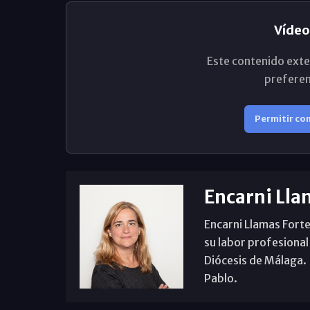
Vídeo
Este contenido exte
preferen
Permitir co
Encarni Lla
Encarni Llamas Forte
su labor profesional
Diócesis de Málaga. B
Pablo.