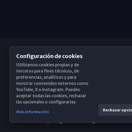
Configuración de cookies
Utilizamos cookies propias y de
Obispado de Málaga
terceros para fines técnicos, de
preferencias, analíticos y para
mostrar contenidos externos como
YouTube, X o Instagram. Puedes
Santa María, 18-20. 29015 Málaga
aceptar todas las cookies, rechazar
las opcionales o configurarlas.
(+34) 952 224 386
Rechazar opci
Más información
obispado@diocesismalaga.es