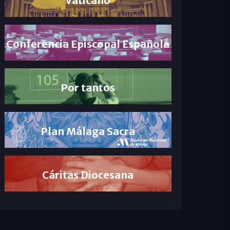
Conferencia Episcopal Española
Por tantos
Plan Málaga Sacra
Cáritas Diocesana