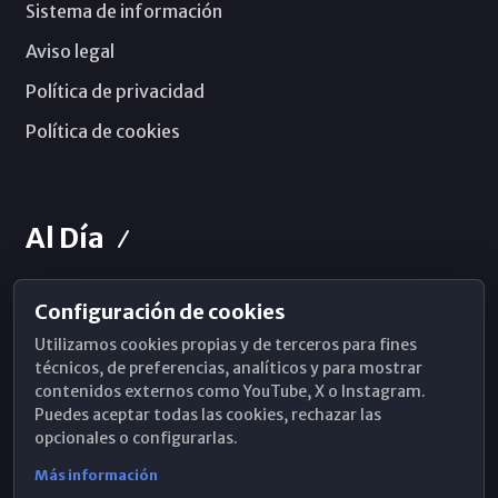
Sistema de información
Aviso legal
Política de privacidad
Política de cookies
Al Día
Configuración de cookies
Horarios de Misa
Utilizamos cookies propias y de terceros para fines
Hemeroteca
técnicos, de preferencias, analíticos y para mostrar
contenidos externos como YouTube, X o Instagram.
WhatsApp
Puedes aceptar todas las cookies, rechazar las
opcionales o configurarlas.
Más información