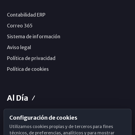
Contabilidad ERP
Correo 365
Sistema de información
Aviso legal
Política de privacidad
Política de cookies
Al Día
Configuración de cookies
Horarios de Misa
Utilizamos cookies propias y de terceros para fines
Hemeroteca
técnicos, de preferencias, analíticos y para mostrar