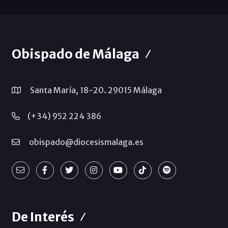
Obispado de Málaga
Santa María, 18-20. 29015 Málaga
(+34) 952 224 386
obispado@diocesismalaga.es
De Interés