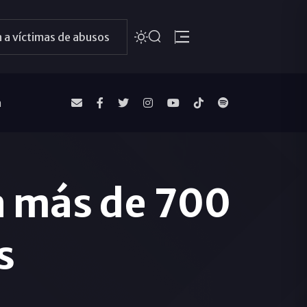
 a víctimas de abusos
a
a más de 700
s