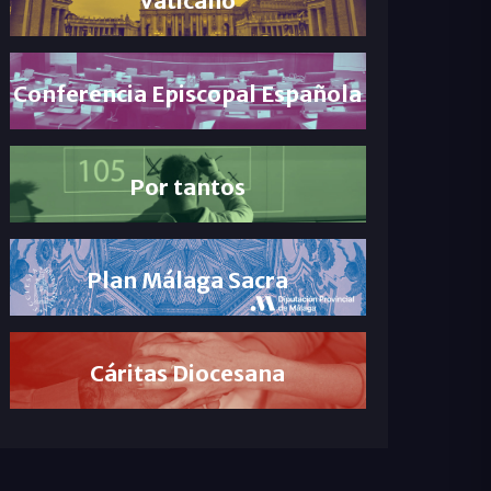
Conferencia Episcopal Española
Por tantos
Plan Málaga Sacra
Cáritas Diocesana