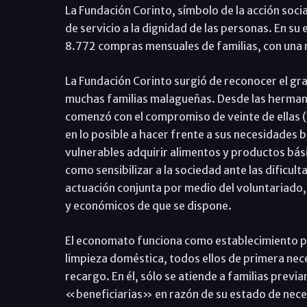
La Fundación Corinto, símbolo de la acción soci
de servicio a la dignidad de las personas. En s
8.772 compras mensuales de familias, con una 
La Fundación Corinto surgió de reconocer el gra
muchas familias malagueñas. Desde las hermand
comenzó con el compromiso de veinte de ellas (
en lo posible a hacer frente a sus necesidades b
vulnerables adquirir alimentos y productos bás
como sensibilizar a la sociedad ante las dificult
actuación conjunta por medio del voluntariado
y económicos de que se dispone.
El economato funciona como establecimiento pa
limpieza doméstica, todos ellos de primera nec
recargo. En él, sólo se atiende a familias pre
«beneficiarias» en razón de su estado de nece