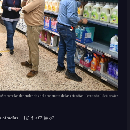
ué recorre las dependencias del economato de las cofradías
Fernando Ruiz Narváez
Cofradías
|
X