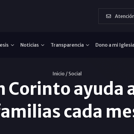
Atención
esis
Noticias
Transparencia
Dono a mi Iglesi
Inicio /
Social
n Corinto ayuda 
familias cada me