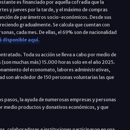
stante es financiado por aquella cofradía que la
rtes y jueves por la tarde, y el máximo de compras
función de parámetros socio-económicos. Desde sus
 creciendo gradualmente. Se calcula que cuentan con
sonas, cada mes. De ellas, el 69% son de nacionalidad
 disponible aquí.
ontratado. Toda su acción se lleva a cabo por medio de
s (son muchas más) 15.000 horas solo en el año 2025.
onamiento del economato, labores administrativas,
ad son alrededor de 150 personas voluntarias las que
os pasos, la ayuda de numerosas empresas y personas
por medio productos y donativos económicos, y que
os, colaboradores e instituciones participaron en una