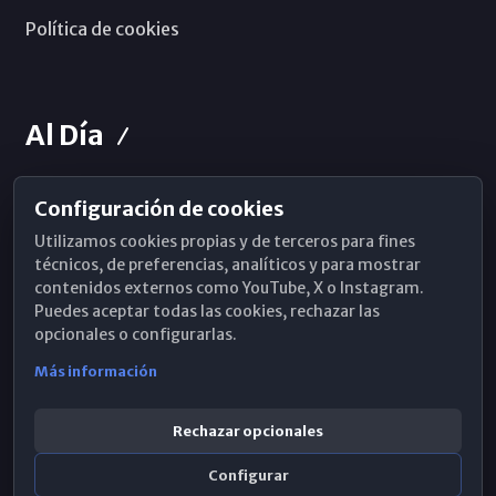
Política de cookies
Al Día
Configuración de cookies
Horarios de Misa
Utilizamos cookies propias y de terceros para fines
Hemeroteca
técnicos, de preferencias, analíticos y para mostrar
contenidos externos como YouTube, X o Instagram.
WhatsApp
Puedes aceptar todas las cookies, rechazar las
opcionales o configurarlas.
Más información
Rechazar opcionales
Configurar