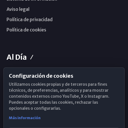
Aviso legal
Política de privacidad
Política de cookies
Al Día
Configuración de cookies
Horarios de Misa
Utilizamos cookies propias y de terceros para fines
Hemeroteca
técnicos, de preferencias, analíticos y para mostrar
contenidos externos como YouTube, X o Instagram.
WhatsApp
Puedes aceptar todas las cookies, rechazar las
opcionales o configurarlas.
Más información