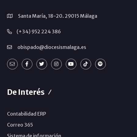
Santa María, 18-20. 29015 Málaga
(+34) 952 224 386
obispado@diocesismalaga.es
De Interés
Contabilidad ERP
Correo 365
Sistema de información