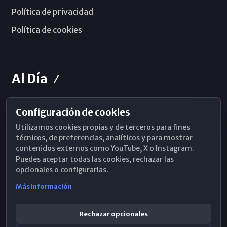
Política de privacidad
Política de cookies
Al Día
Configuración de cookies
Horarios de Misa
Utilizamos cookies propias y de terceros para fines
Hemeroteca
técnicos, de preferencias, analíticos y para mostrar
contenidos externos como YouTube, X o Instagram.
WhatsApp
Puedes aceptar todas las cookies, rechazar las
opcionales o configurarlas.
Más información
Rechazar opcionales