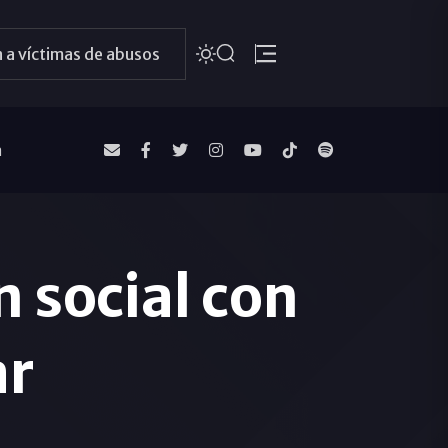
 a víctimas de abusos
a
 social con
ar