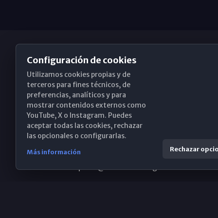
Configuración de cookies
Utilizamos cookies propias y de
Obispado de Málaga
terceros para fines técnicos, de
preferencias, analíticos y para
mostrar contenidos externos como
YouTube, X o Instagram. Puedes
Santa María, 18-20. 29015 Málaga
aceptar todas las cookies, rechazar
las opcionales o configurarlas.
(+34) 952 224 386
Rechazar opci
Más información
obispado@diocesismalaga.es