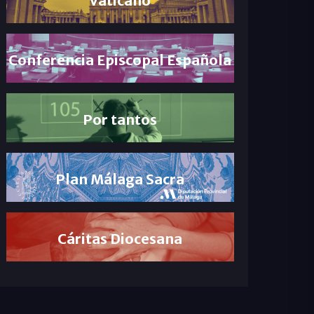
Conferencia Episcopal Española
Por tantos
Plan Málaga Sacra
Cáritas Diocesana