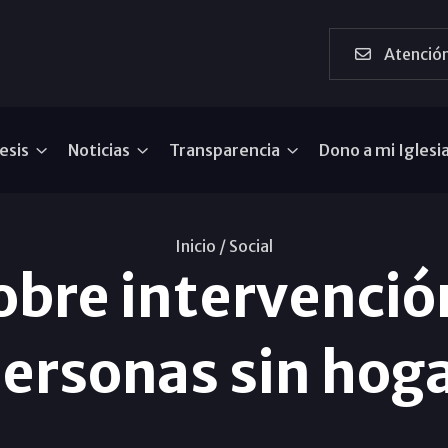
Atención
esis
Noticias
Transparencia
Dono a mi Iglesi
Inicio /
Social
obre intervención
ersonas sin hog