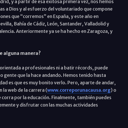
rid, y a partir de esa exitosa primera vez, nos hemos
as a Dios y al esfuerzo del voluntariado que compone
iones que “corremos” en España, y este año en
Sevilla, Bahía de Cádiz, León, Santander, Valladolid y
Valencia. Anteriormente ya se ha hecho en Zaragoza, y
de alguna manera?
á orientada a profesionales ni a batir récords, puede
uso gente que la hace andando. Hemos tenido hasta
rdad es que es muy bonito verlo. Pero, aparte de andar,
la web de la carrera (
www.correporunacausa.org
) o
e corra por la educación. Finalmente, también puedes
mplemente y disfrutar con las muchas actividades