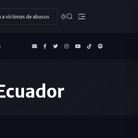
 a víctimas de abusos
a
 Ecuador