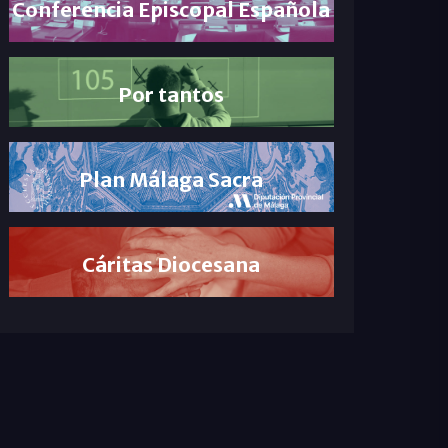
Conferencia Episcopal Española
Por tantos
Plan Málaga Sacra
Cáritas Diocesana