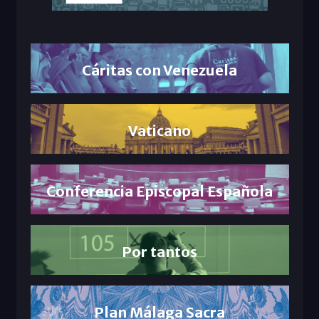
Cáritas con Venezuela
Vaticano
Conferencia Episcopal Española
Por tantos
Plan Málaga Sacra