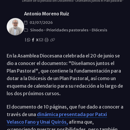
Detalle de la portada del Documento "Diseñamos juntos el Plan pastoral"
Antonio Moreno Ruiz
02/07/2026
Sínodo
-
Prioridades pastorales
-
Diócesis
|
X
En la Asamblea Diocesana celebrada el 20 de junio se
dio a conocer el documento: "Diseñamos juntos el
Plan Pastoral", que contiene la fundamentación para
dotar a la Diócesis de un Plan Pastoral, así como un
esquema de calendario para su redacción a lo largo de
los dos próximos cursos.
El documento de 10 páginas, que fue dado a conocer a
través de una
dinámica presentada por Patxi
Velasco Fano y Unai Quirós,
afirma que,
«renociendo nuestras posibilidades, pero también