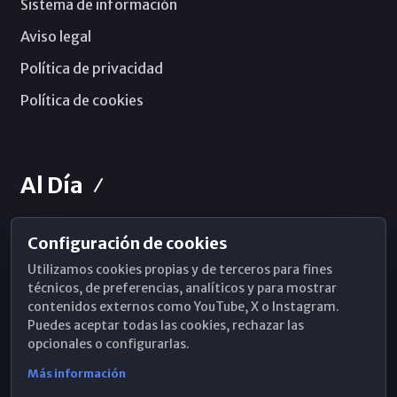
Sistema de información
Aviso legal
Política de privacidad
Política de cookies
Al Día
Configuración de cookies
Horarios de Misa
Utilizamos cookies propias y de terceros para fines
Hemeroteca
técnicos, de preferencias, analíticos y para mostrar
contenidos externos como YouTube, X o Instagram.
WhatsApp
Puedes aceptar todas las cookies, rechazar las
opcionales o configurarlas.
Más información