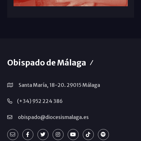
Obispado de Málaga
Santa María, 18-20. 29015 Málaga
(+34) 952 224 386
obispado@diocesismalaga.es