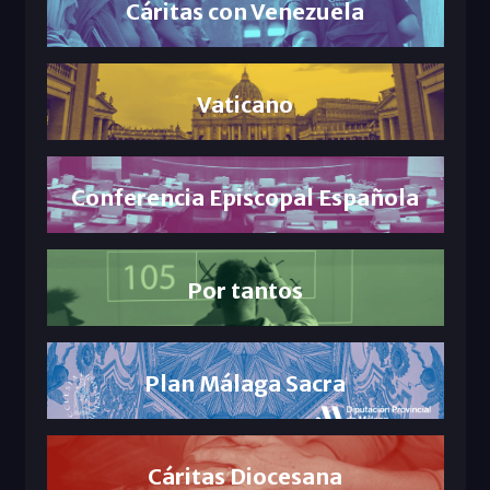
Cáritas con Venezuela
Vaticano
Conferencia Episcopal Española
Por tantos
Plan Málaga Sacra
Cáritas Diocesana