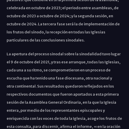
celebrada en octubre de 2023; el periodo entre asambleas, de
octubre de 2023 a octubre de 2024; y la segunda sesión, en
octubre de 2024. La tercera fase será la de implementación de
los frutos del sínodo, la recepción en todas las Iglesias
particulares de las conclusiones sinodales.
La apertura
del proceso sinodal sobre la sinodalidad tuvo lugar
el 9 de octubre del 2021, y tras ese arranque, todas las Iglesias,
cada una a su ritmo,
se comprometieron en un proceso de
escucha que ha tenido
una fase diocesana, otra
nacional y
otra
continental. Sus resultados quedaron reflejados en los
respectivos documentos que fueron aportados a
esta primera
sesión de la Asamblea General Ordinaria, en la que la Iglesia
entera, por medio de los representantes episcopales y
enriquecida con las voces de toda la Iglesia,
acoge los frutos de
esta consulta, para discernir, afirma el informe,
«
en la oración