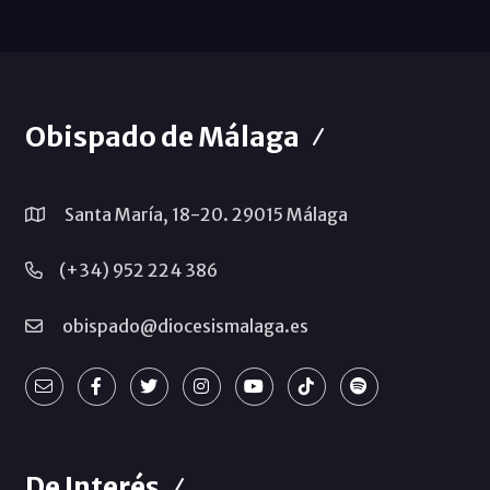
Obispado de Málaga
Santa María, 18-20. 29015 Málaga
(+34) 952 224 386
obispado@diocesismalaga.es
De Interés