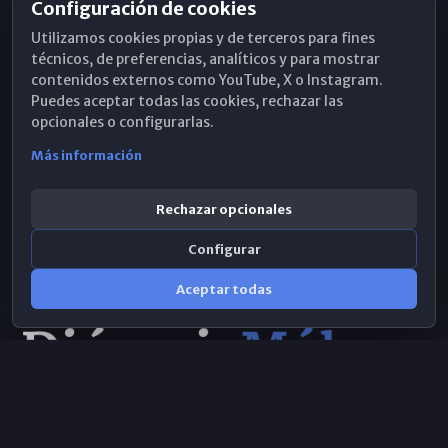
Configuración de cookies
Horarios de Misa
Utilizamos cookies propias y de terceros para fines
Hemeroteca
técnicos, de preferencias, analíticos y para mostrar
contenidos externos como YouTube, X o Instagram.
WhatsApp
Puedes aceptar todas las cookies, rechazar las
opcionales o configurarlas.
Más información
Rechazar opcionales
Configurar
Aceptar todas
Consulta IA
×
Selecciona el área y realiza tu consulta
© 2026 Obispado de Málaga