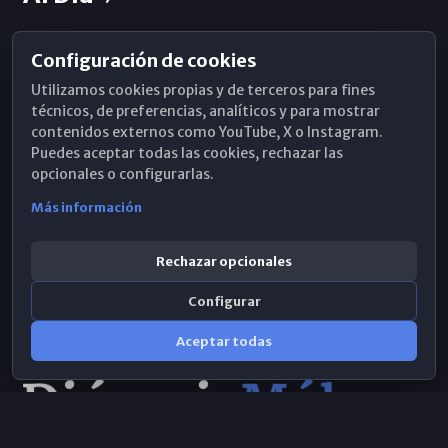
Configuración de cookies
Horarios de Misa
Utilizamos cookies propias y de terceros para fines
Hemeroteca
técnicos, de preferencias, analíticos y para mostrar
contenidos externos como YouTube, X o Instagram.
WhatsApp
Puedes aceptar todas las cookies, rechazar las
opcionales o configurarlas.
Más información
Rechazar opcionales
Configurar
Aceptar todas
Consulta IA
×