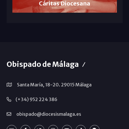
Cáritas Diocesana
Obispado de Málaga
Santa María, 18-20. 29015 Málaga
(+34) 952 224 386
obispado@diocesismalaga.es