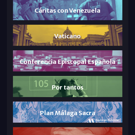
Cáritas con Venezuela
Vaticano
Conferencia Episcopal Española
Por tantos
Plan Málaga Sacra