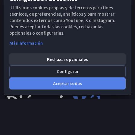
Horarios de Misa
Utilizamos cookies propias y de terceros para fines
Hemeroteca
técnicos, de preferencias, analíticos y para mostrar
contenidos externos como YouTube, X o Instagram.
WhatsApp
Puedes aceptar todas las cookies, rechazar las
opcionales o configurarlas.
Más información
Rechazar opcionales
Configurar
Aceptar todas
Consulta IA
×
Selecciona el área y realiza tu consulta
© 2026 Obispado de Málaga