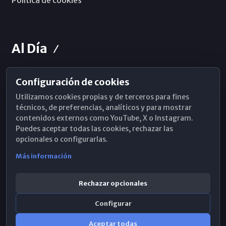
Política de cookies
Al Día
Configuración de cookies
Horarios de Misa
Utilizamos cookies propias y de terceros para fines
Hemeroteca
técnicos, de preferencias, analíticos y para mostrar
contenidos externos como YouTube, X o Instagram.
WhatsApp
Puedes aceptar todas las cookies, rechazar las
opcionales o configurarlas.
Más información
Rechazar opcionales
Configurar
Aceptar todas