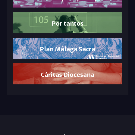
Por tantos
Plan Málaga Sacra
Cáritas Diocesana