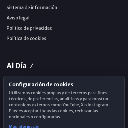
Sistema de información
Aviso legal
Política de privacidad
Política de cookies
Al Día
Configuración de cookies
Horarios de Misa
Utilizamos cookies propias y de terceros para fines
Hemeroteca
técnicos, de preferencias, analíticos y para mostrar
contenidos externos como YouTube, X o Instagram.
WhatsApp
Puedes aceptar todas las cookies, rechazar las
opcionales o configurarlas.
Más información