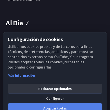
Al Día
Configuración de cookies
Horarios de Misa
Utilizamos cookies propias y de terceros para fines
Hemeroteca
técnicos, de preferencias, analíticos y para mostrar
contenidos externos como YouTube, X o Instagram.
WhatsApp
Puedes aceptar todas las cookies, rechazar las
opcionales o configurarlas.
Más información
Rechazar opcionales
Configurar
Aceptar todas